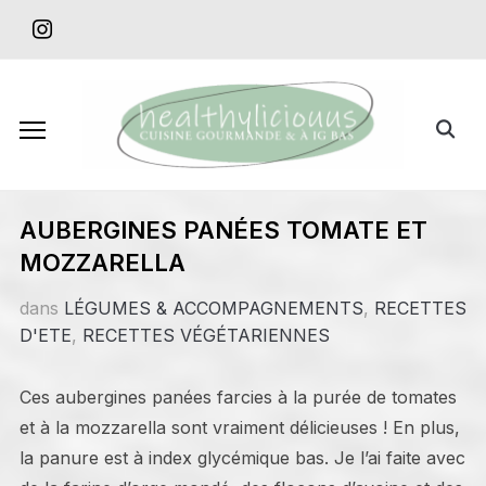
Skip
instagram
to
content
Search
for:
AUBERGINES PANÉES TOMATE ET
MOZZARELLA
dans
LÉGUMES & ACCOMPAGNEMENTS
,
RECETTES
D'ETE
,
RECETTES VÉGÉTARIENNES
Ces aubergines panées farcies à la purée de tomates
et à la mozzarella sont vraiment délicieuses ! En plus,
la panure est à index glycémique bas. Je l’ai faite avec