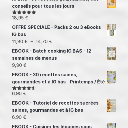
conseils pour tous les jours
18,95
€
Note
5.00
sur 5
OFFRE SPECIALE - Packs 2 ou 3 eBooks
IG bas
Plage
11,80
€
–
14,70
€
de
EBOOK - Batch cooking IG BAS - 12
prix :
semaines de menus
11,80 €
9,90
€
à
EBOOK - 30 recettes saines,
14,70 €
gourmandes et à IG bas - Printemps / Été
6,90
€
Note
4.50
sur 5
EBOOK - Tutoriel de recettes sucrées
saines, gourmandes et à IG bas
6,90
€
EBOOK - Cuisiner les légumes sous