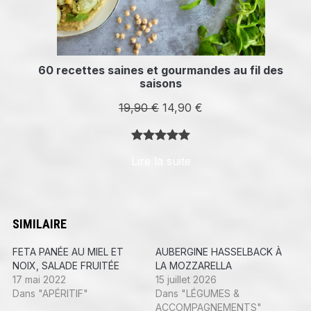
60 recettes saines et gourmandes au fil des
saisons
Le
Le
19,90
€
14,90
€
prix
prix
initial
actuel
Noté
8
5.00
Lire la suite
était :
est :
sur 5
19,90 €.
14,90 €.
basé sur
notations
client
SIMILAIRE
FETA PANÉE AU MIEL ET
AUBERGINE HASSELBACK À
NOIX, SALADE FRUITÉE
LA MOZZARELLA
17 mai 2022
15 juillet 2026
Dans "APÉRITIF"
Dans "LÉGUMES &
ACCOMPAGNEMENTS"