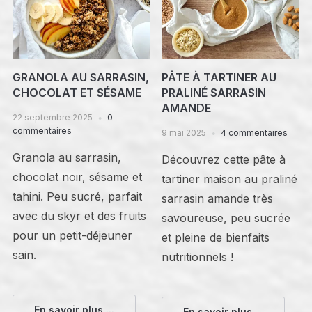
GRANOLA AU SARRASIN,
PÂTE À TARTINER AU
CHOCOLAT ET SÉSAME
PRALINÉ SARRASIN
AMANDE
22 septembre 2025
0
commentaires
9 mai 2025
4 commentaires
Granola au sarrasin,
Découvrez cette pâte à
chocolat noir, sésame et
tartiner maison au praliné
tahini. Peu sucré, parfait
sarrasin amande très
avec du skyr et des fruits
savoureuse, peu sucrée
pour un petit-déjeuner
et pleine de bienfaits
sain.
nutritionnels !
En savoir plus ...
En savoir plus ...