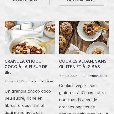
GRANOLA CHOCO
COOKIES VEGAN, SANS
COCO À LA FLEUR DE
GLUTEN ET À IG BAS
SEL
7 mars 2025
0 commentaires
21 mars 2025
3 commentaires
Cookies vegan, sans
Un granola choco coco
gluten et à IG bas : ultra
peu sucré, riche en
gourmands avec de
fibres, croustillant et
grosses pépites de
gourmand avec des
chocolat noir, moelleux à