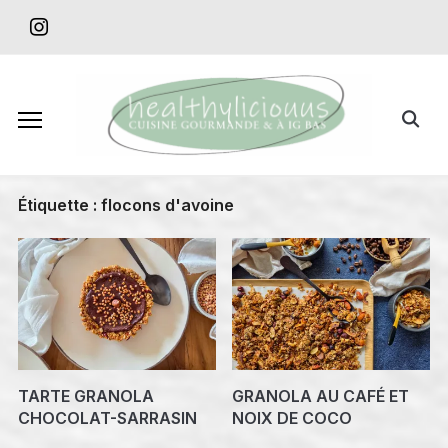
Skip
instagram
to
content
Search
for:
Étiquette :
flocons d'avoine
TARTE GRANOLA
GRANOLA AU CAFÉ ET
CHOCOLAT-SARRASIN
NOIX DE COCO