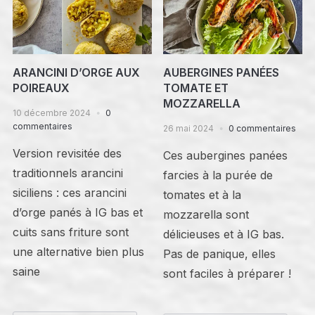
ARANCINI D’ORGE AUX
AUBERGINES PANÉES
POIREAUX
TOMATE ET
MOZZARELLA
10 décembre 2024
0
commentaires
26 mai 2024
0 commentaires
Version revisitée des
Ces aubergines panées
traditionnels arancini
farcies à la purée de
siciliens : ces arancini
tomates et à la
d’orge panés à IG bas et
mozzarella sont
cuits sans friture sont
délicieuses et à IG bas.
une alternative bien plus
Pas de panique, elles
saine
sont faciles à préparer !