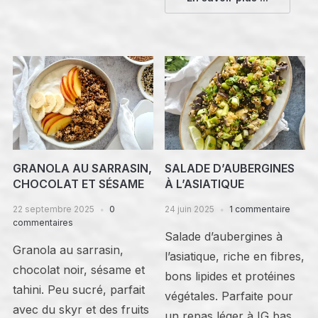
GRANOLA AU SARRASIN,
SALADE D’AUBERGINES
CHOCOLAT ET SÉSAME
À L’ASIATIQUE
22 septembre 2025
0
24 juin 2025
1 commentaire
commentaires
Salade d’aubergines à
Granola au sarrasin,
l’asiatique, riche en fibres,
chocolat noir, sésame et
bons lipides et protéines
tahini. Peu sucré, parfait
végétales. Parfaite pour
avec du skyr et des fruits
un repas léger à IG bas.