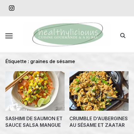
Skip
instagram
to
content
Search
for:
Étiquette :
graines de sésame
SASHIMI DE SAUMON ET
CRUMBLE D’AUBERGINES
SAUCE SALSA MANGUE
AU SÉSAME ET ZAATAR