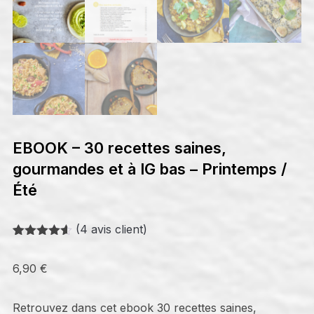
EBOOK – 30 recettes saines,
gourmandes et à IG bas – Printemps /
Été
(
4
avis client)
Noté
4
4.50
sur 5
6,90
€
basé sur
notations
client
Retrouvez dans cet ebook 30 recettes saines,