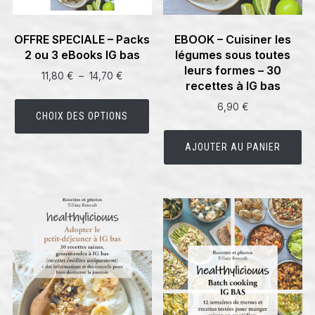
OFFRE SPECIALE – Packs
EBOOK – Cuisiner les
2 ou 3 eBooks IG bas
légumes sous toutes
leurs formes – 30
Plage
11,80
€
–
14,70
€
recettes à IG bas
de
Ce
6,90
€
prix :
produit
CHOIX DES OPTIONS
11,80 €
a
à
AJOUTER AU PANIER
plusieurs
14,70 €
variations.
Les
options
peuvent
être
choisies
sur
la