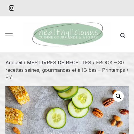
Skip
instagram
to
content
Search
for:
Accueil
/
MES LIVRES DE RECETTES
/ EBOOK – 30
recettes saines, gourmandes et à IG bas – Printemps /
Été