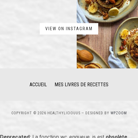
VIEW ON INSTAGRAM
ACCUEIL
MES LIVRES DE RECETTES
COPYRIGHT © 2026 HEALTHYLICIOUUS
— DESIGNED BY
WPZOOM
Deprecated
: La fonction wc_enqueue_js est
obsolète