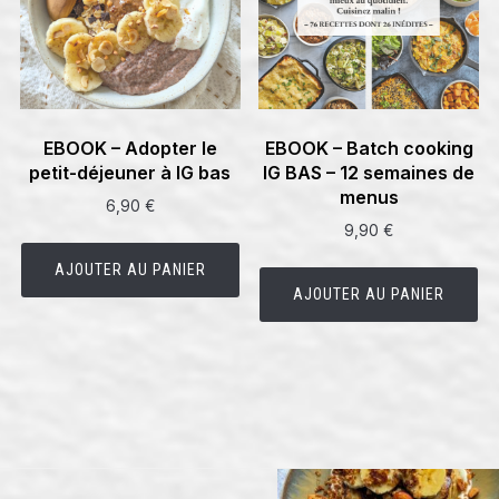
page
du
produit
EBOOK – Adopter le
EBOOK – Batch cooking
petit-déjeuner à IG bas
IG BAS – 12 semaines de
menus
6,90
€
9,90
€
AJOUTER AU PANIER
AJOUTER AU PANIER