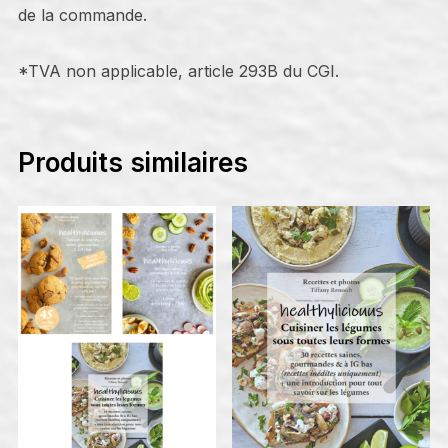
-
de la commande.
Printemps
/
*TVA non applicable, article 293B du CGI.
Été
Produits similaires