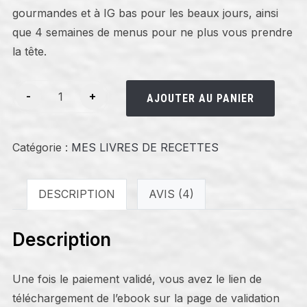
gourmandes et à IG bas pour les beaux jours, ainsi
que 4 semaines de menus pour ne plus vous prendre
la tête.
quantité
-
+
AJOUTER AU PANIER
de
EBOOK
Catégorie :
-
MES LIVRES DE RECETTES
30
recettes
DESCRIPTION
AVIS (4)
saines,
gourmandes
Description
et
à
IG
Une fois le paiement validé, vous avez le lien de
bas
téléchargement de l’ebook sur la page de validation