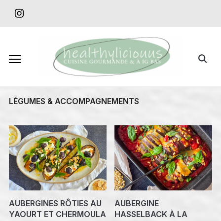
Skip
instagram
to
content
Search
for:
LÉGUMES & ACCOMPAGNEMENTS
AUBERGINES RÔTIES AU
AUBERGINE
YAOURT ET CHERMOULA
HASSELBACK À LA