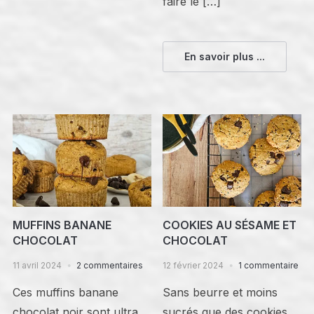
faire le […]
En savoir plus ...
MUFFINS BANANE
COOKIES AU SÉSAME ET
CHOCOLAT
CHOCOLAT
11 avril 2024
2 commentaires
12 février 2024
1 commentaire
Ces muffins banane
Sans beurre et moins
chocolat noir sont ultra
sucrés que des cookies