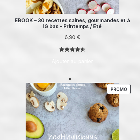
EBOOK – 30 recettes saines, gourmandes et à
IG bas – Printemps / Été
6,90
€
Noté
4
4.50
Ajouter au panier
sur 5
basé
sur
notations
PROD
PROMO
client
EN
PROM