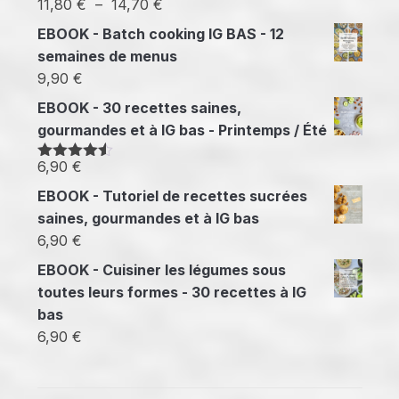
Plage
11,80
€
–
14,70
€
de
EBOOK - Batch cooking IG BAS - 12
prix :
semaines de menus
11,80 €
9,90
€
à
EBOOK - 30 recettes saines,
14,70 €
gourmandes et à IG bas - Printemps / Été
6,90
€
Note
4.50
sur 5
EBOOK - Tutoriel de recettes sucrées
saines, gourmandes et à IG bas
6,90
€
EBOOK - Cuisiner les légumes sous
toutes leurs formes - 30 recettes à IG
bas
6,90
€