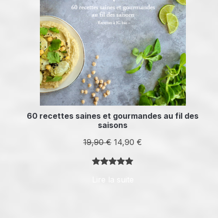
60 recettes saines et gourmandes au fil des
saisons
Le
Le
19,90
€
14,90
€
prix
prix
initial
actuel
Noté
8
5.00
Lire la suite
était :
est :
sur 5
19,90 €.
14,90 €.
basé sur
notations