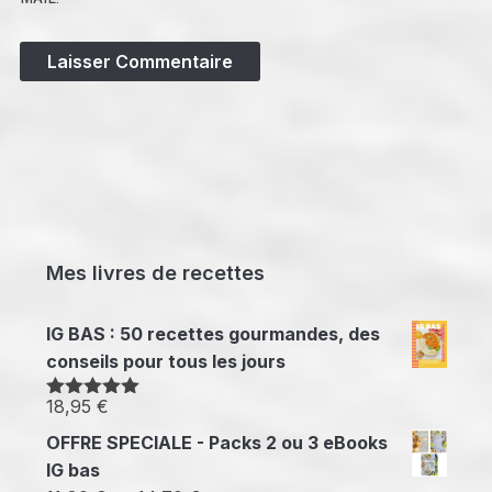
Mes livres de recettes
IG BAS : 50 recettes gourmandes, des
conseils pour tous les jours
18,95
€
Note
5.00
sur 5
OFFRE SPECIALE - Packs 2 ou 3 eBooks
IG bas