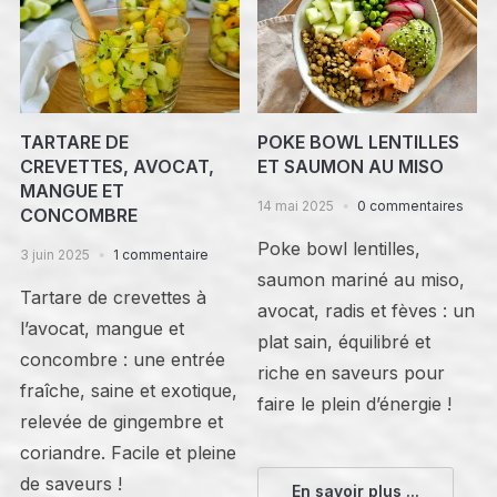
TARTARE DE
POKE BOWL LENTILLES
CREVETTES, AVOCAT,
ET SAUMON AU MISO
MANGUE ET
14 mai 2025
0 commentaires
CONCOMBRE
Poke bowl lentilles,
3 juin 2025
1 commentaire
saumon mariné au miso,
Tartare de crevettes à
avocat, radis et fèves : un
l’avocat, mangue et
plat sain, équilibré et
concombre : une entrée
riche en saveurs pour
fraîche, saine et exotique,
faire le plein d’énergie !
relevée de gingembre et
coriandre. Facile et pleine
de saveurs !
En savoir plus ...