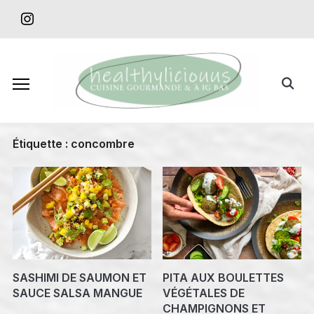
Skip
instagram
to
content
Search
for:
Étiquette :
concombre
SASHIMI DE SAUMON ET
PITA AUX BOULETTES
SAUCE SALSA MANGUE
VÉGÉTALES DE
CHAMPIGNONS ET