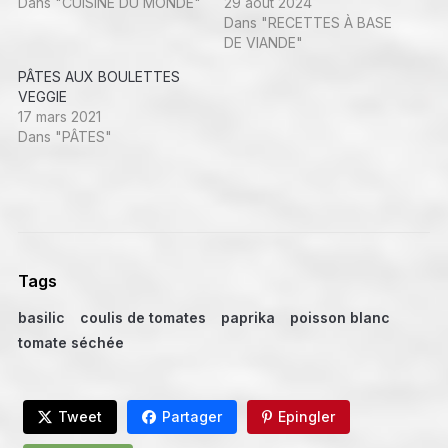
Dans "CUISINE DU MONDE"
29 août 2024
Dans "RECETTES À BASE
DE VIANDE"
PÂTES AUX BOULETTES
VEGGIE
17 mars 2021
Dans "PÂTES"
Tags
basilic
coulis de tomates
paprika
poisson blanc
tomate séchée
Tweet
Partager
Epingler