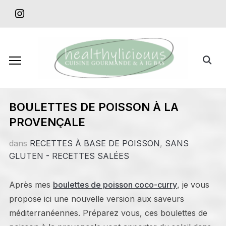
Skip
instagram
to
content
Search
for:
BOULETTES DE POISSON À LA
PROVENÇALE
dans
RECETTES À BASE DE POISSON
,
SANS
GLUTEN - RECETTES SALÉES
Après mes
boulettes de poisson coco-curry
, je vous
propose ici une nouvelle version aux saveurs
méditerranéennes. Préparez vous, ces boulettes de