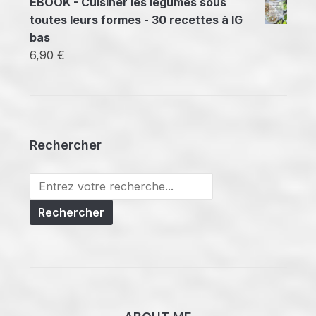
EBOOK - Cuisiner les légumes sous
toutes leurs formes - 30 recettes à IG
bas
6,90
€
Rechercher
Search
for: