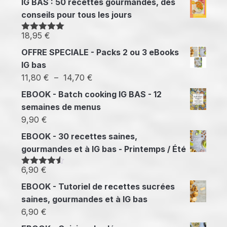
IG BAS : 50 recettes gourmandes, des
conseils pour tous les jours
18,95
€
Note
5.00
sur 5
OFFRE SPECIALE - Packs 2 ou 3 eBooks
IG bas
Plage
11,80
€
–
14,70
€
de
EBOOK - Batch cooking IG BAS - 12
prix :
semaines de menus
11,80 €
9,90
€
à
EBOOK - 30 recettes saines,
14,70 €
gourmandes et à IG bas - Printemps / Été
6,90
€
Note
4.50
sur 5
EBOOK - Tutoriel de recettes sucrées
saines, gourmandes et à IG bas
6,90
€