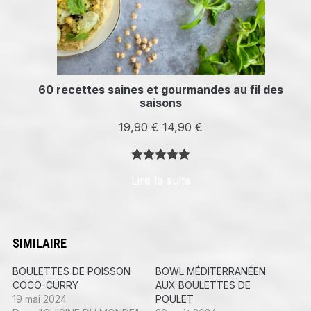
60 recettes saines et gourmandes au fil des
saisons
Le
Le
19,90
€
14,90
€
prix
prix
initial
actuel
Noté
8
5.00
Lire la suite
était :
est :
sur 5
19,90 €.
14,90 €.
basé sur
notations
client
SIMILAIRE
BOULETTES DE POISSON
BOWL MÉDITERRANÉEN
COCO-CURRY
AUX BOULETTES DE
19 mai 2024
POULET