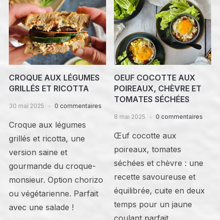
CROQUE AUX LÉGUMES
OEUF COCOTTE AUX
GRILLÉS ET RICOTTA
POIREAUX, CHÈVRE ET
TOMATES SÉCHÉES
30 mai 2025
0 commentaires
8 mai 2025
0 commentaires
Croque aux légumes
Œuf cocotte aux
grillés et ricotta, une
poireaux, tomates
version saine et
séchées et chèvre : une
gourmande du croque-
recette savoureuse et
monsieur. Option chorizo
équilibrée, cuite en deux
ou végétarienne. Parfait
temps pour un jaune
avec une salade !
coulant parfait.