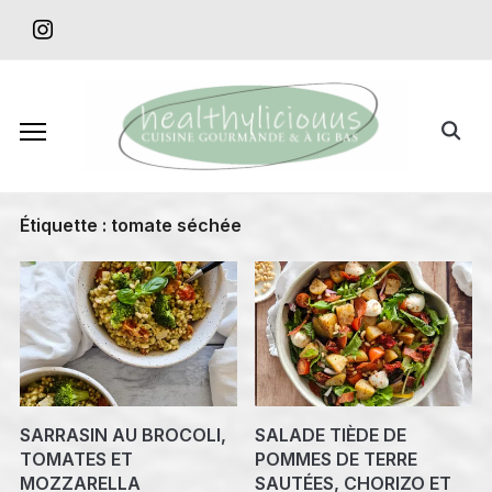
Skip
instagram
to
content
Search
for:
Étiquette :
tomate séchée
SARRASIN AU BROCOLI,
SALADE TIÈDE DE
TOMATES ET
POMMES DE TERRE
MOZZARELLA
SAUTÉES, CHORIZO ET