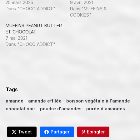
25 mars 2025
9 avril 2021
Dans "CHOCO ADDICT"
Dans "MUFFINS &
COOKIES"
MUFFINS PEANUT BUTTER
ET CHOCOLAT
7 mai 2021
Dans "CHOCO ADDICT"
Tags
amande
amande effilée
boisson végétale à l'amande
chocolat noir
poudre d'amandes
purée d'amandes
Tweet
Partager
Epingler