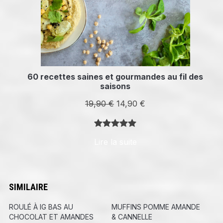
60 recettes saines et gourmandes au fil des
saisons
Le
Le
19,90
€
14,90
€
prix
prix
initial
actuel
Noté
8
5.00
Lire la suite
était :
est :
sur 5
19,90 €.
14,90 €.
basé sur
notations
client
SIMILAIRE
ROULÉ À IG BAS AU
MUFFINS POMME AMANDE
CHOCOLAT ET AMANDES
& CANNELLE