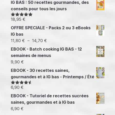
IG BAS : 50 recettes gourmandes, des
conseils pour tous les jours
18,95
€
Note
5.00
sur 5
OFFRE SPECIALE - Packs 2 ou 3 eBooks
IG bas
Plage
11,80
€
–
14,70
€
de
EBOOK - Batch cooking IG BAS - 12
prix :
semaines de menus
11,80 €
9,90
€
à
EBOOK - 30 recettes saines,
14,70 €
gourmandes et à IG bas - Printemps / Été
6,90
€
Note
4.50
sur 5
EBOOK - Tutoriel de recettes sucrées
saines, gourmandes et à IG bas
6,90
€