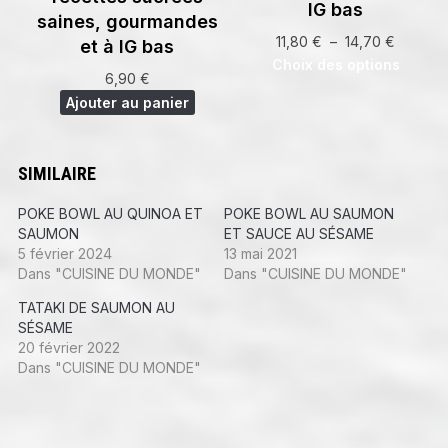
IG bas
saines, gourmandes
Plage
11,80
€
–
14,70
€
et à IG bas
de
Choix des options
6,90
€
prix :
Ajouter au panier
11,80 €
à
14,70 €
SIMILAIRE
POKE BOWL AU QUINOA ET
POKE BOWL AU SAUMON
SAUMON
ET SAUCE AU SÉSAME
5 février 2024
13 mai 2021
Dans "CUISINE DU MONDE"
Dans "CUISINE DU MONDE"
TATAKI DE SAUMON AU
SÉSAME
20 février 2022
Dans "CUISINE DU MONDE"