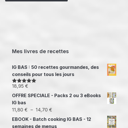
Mes livres de recettes
IG BAS : 50 recettes gourmandes, des
conseils pour tous les jours
18,95
€
Note
5.00
sur 5
OFFRE SPECIALE - Packs 2 ou 3 eBooks
IG bas
Plage
11,80
€
–
14,70
€
de
EBOOK - Batch cooking IG BAS - 12
prix :
semaines de menus