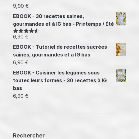
11,80 €
9,90
€
à
EBOOK - 30 recettes saines,
14,70 €
gourmandes et à IG bas - Printemps / Été
6,90
€
Note
4.50
sur 5
EBOOK - Tutoriel de recettes sucrées
saines, gourmandes et à IG bas
6,90
€
EBOOK - Cuisiner les légumes sous
toutes leurs formes - 30 recettes à IG
bas
6,90
€
Rechercher