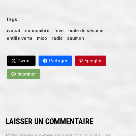
Tags
avocat
concombre
fève
huile de sésame
lentille verte
miso
radis
saumon
Tweet
Partager
Epingler
Imprimer
LAISSER UN COMMENTAIRE
Votre adresse e-mail ne sera pas publiée.
Les