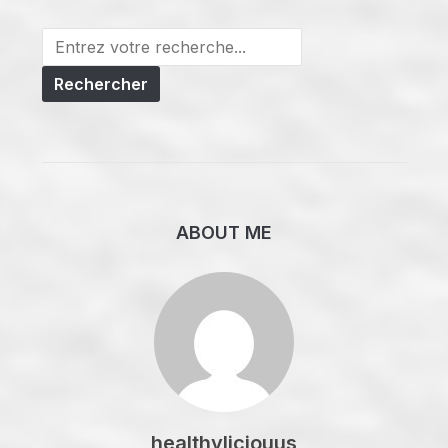
Search
for:
ABOUT ME
healthyliciouus