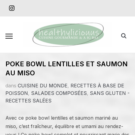
Skip
instagram
to
content
Search
for:
POKE BOWL LENTILLES ET SAUMON
AU MISO
dans
CUISINE DU MONDE
,
RECETTES À BASE DE
POISSON
,
SALADES COMPOSÉES
,
SANS GLUTEN -
RECETTES SALÉES
Avec ce poke bowl lentilles et saumon mariné au
miso, c’est fraîcheur, équilibre et umami au rendez-
vous ! Ce poke bowl complet et nourrissant marie des