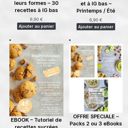
leurs formes – 30
et à IG bas –
recettes à IG bas
Printemps / Été
6,90
€
6,90
€
Ajouter au panier
Ajouter au panier
OFFRE SPECIALE –
EBOOK – Tutoriel de
Packs 2 ou 3 eBooks
recettes sucrées