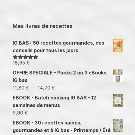
Mes livres de recettes
IG BAS : 50 recettes gourmandes, des
conseils pour tous les jours
18,95
€
Note
5.00
sur 5
OFFRE SPECIALE - Packs 2 ou 3 eBooks
IG bas
Plage
11,80
€
–
14,70
€
de
EBOOK - Batch cooking IG BAS - 12
prix :
semaines de menus
11,80 €
9,90
€
à
EBOOK - 30 recettes saines,
14,70 €
gourmandes et à IG bas - Printemps / Été