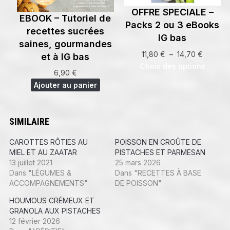
OFFRE SPECIALE –
EBOOK – Tutoriel de
Packs 2 ou 3 eBooks
recettes sucrées
IG bas
saines, gourmandes
Plage
11,80
€
–
14,70
€
et à IG bas
de
Choix des options
6,90
€
prix :
Ajouter au panier
11,80 €
à
14,70 €
SIMILAIRE
CAROTTES RÔTIES AU
POISSON EN CROÛTE DE
MIEL ET AU ZAATAR
PISTACHES ET PARMESAN
13 juillet 2021
25 mars 2026
Dans "LÉGUMES &
Dans "RECETTES À BASE
ACCOMPAGNEMENTS"
DE POISSON"
HOUMOUS CRÉMEUX ET
GRANOLA AUX PISTACHES
12 février 2026