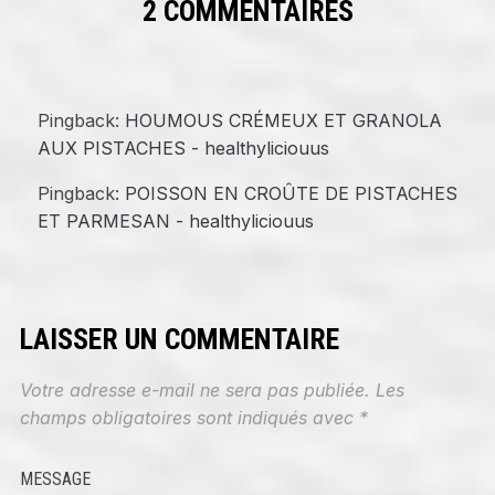
2 COMMENTAIRES
Pingback:
HOUMOUS CRÉMEUX ET GRANOLA
AUX PISTACHES - healthyliciouus
Pingback:
POISSON EN CROÛTE DE PISTACHES
ET PARMESAN - healthyliciouus
LAISSER UN COMMENTAIRE
Votre adresse e-mail ne sera pas publiée.
Les
champs obligatoires sont indiqués avec
*
MESSAGE