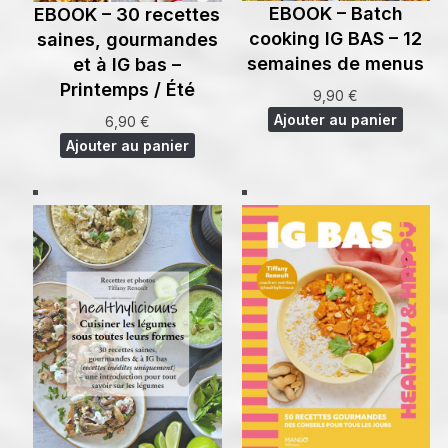
EBOOK – Batch
EBOOK – 30 recettes
cooking IG BAS – 12
saines, gourmandes
semaines de menus
et à IG bas –
Printemps / Été
9,90
€
Ajouter au panier
6,90
€
Ajouter au panier