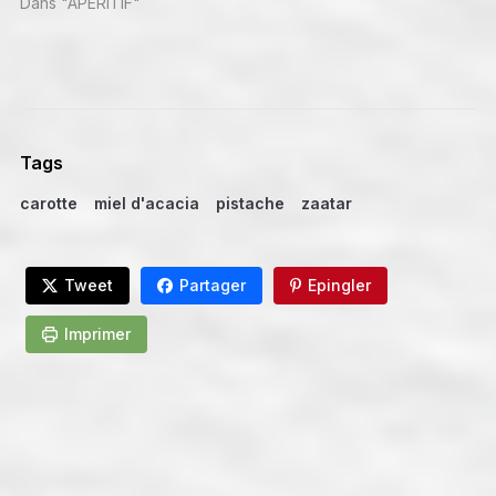
Dans "APÉRITIF"
Tags
carotte
miel d'acacia
pistache
zaatar
Tweet
Partager
Epingler
Imprimer