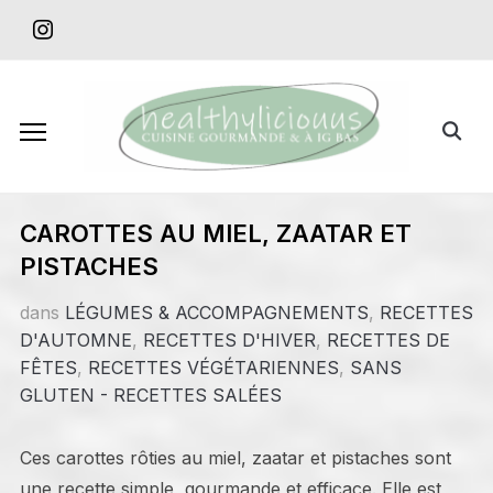
Skip
instagram
to
content
Search
for:
CAROTTES AU MIEL, ZAATAR ET
PISTACHES
dans
LÉGUMES & ACCOMPAGNEMENTS
,
RECETTES
D'AUTOMNE
,
RECETTES D'HIVER
,
RECETTES DE
FÊTES
,
RECETTES VÉGÉTARIENNES
,
SANS
GLUTEN - RECETTES SALÉES
Ces carottes rôties au miel, zaatar et pistaches sont
une recette simple, gourmande et efficace. Elle est