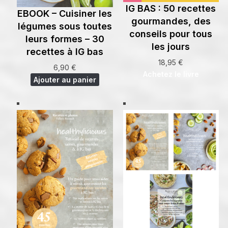
IG BAS : 50 recettes
EBOOK – Cuisiner les
gourmandes, des
légumes sous toutes
conseils pour tous
leurs formes – 30
les jours
recettes à IG bas
18,95
€
6,90
€
Achetez le livre
Ajouter au panier