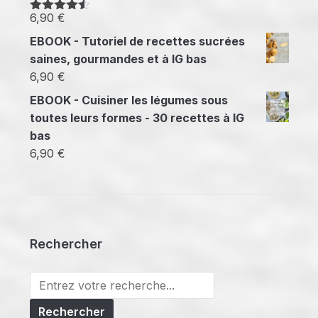
6,90
€
Note
4.50
sur 5
EBOOK - Tutoriel de recettes sucrées
saines, gourmandes et à IG bas
6,90
€
EBOOK - Cuisiner les légumes sous
toutes leurs formes - 30 recettes à IG
bas
6,90
€
Rechercher
Search
for: