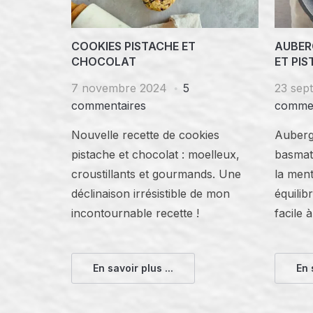
COOKIES PISTACHE ET
AUBER
CHOCOLAT
ET PI
7 novembre 2024
5
23 sep
commentaires
commen
Nouvelle recette de cookies
Aubergi
pistache et chocolat : moelleux,
basmati
croustillants et gourmands. Une
la ment
déclinaison irrésistible de mon
équilib
incontournable recette !
facile 
En savoir plus ...
En 