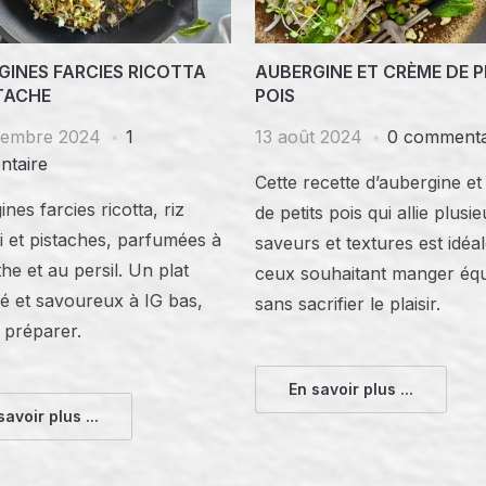
GINES FARCIES RICOTTA
AUBERGINE ET CRÈME DE P
STACHE
POIS
tembre 2024
1
13 août 2024
0 commenta
taire
Cette recette d’aubergine e
nes farcies ricotta, riz
de petits pois qui allie plusi
 et pistaches, parfumées à
saveurs et textures est idéa
he et au persil. Un plat
ceux souhaitant manger équ
ré et savoureux à IG bas,
sans sacrifier le plaisir.
à préparer.
En savoir plus ...
savoir plus ...