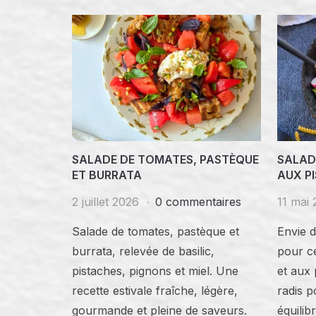
SALADE DE TOMATES, PASTÈQUE
SALADE
ET BURRATA
AUX P
2 juillet 2026
0 commentaires
11 mai
Salade de tomates, pastèque et
Envie d
burrata, relevée de basilic,
pour ce
pistaches, pignons et miel. Une
et aux 
recette estivale fraîche, légère,
radis p
gourmande et pleine de saveurs.
équilibr