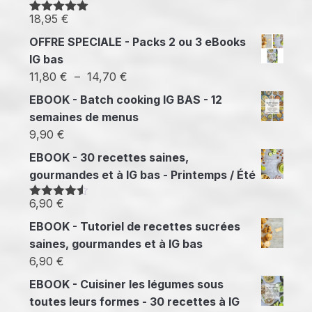
18,95
€
Note
5.00
sur 5
OFFRE SPECIALE - Packs 2 ou 3 eBooks
IG bas
Plage
11,80
€
–
14,70
€
de
EBOOK - Batch cooking IG BAS - 12
prix :
semaines de menus
11,80 €
9,90
€
à
EBOOK - 30 recettes saines,
14,70 €
gourmandes et à IG bas - Printemps / Été
6,90
€
Note
4.50
sur 5
EBOOK - Tutoriel de recettes sucrées
saines, gourmandes et à IG bas
6,90
€
EBOOK - Cuisiner les légumes sous
toutes leurs formes - 30 recettes à IG