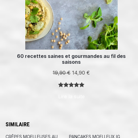
60 recettes saines et gourmandes au fil des
saisons
Le
Le
19,90
€
14,90
€
prix
prix
initial
actuel
Noté
8
5.00
Lire la suite
était :
est :
sur 5
19,90 €.
14,90 €.
basé sur
notations
client
SIMILAIRE
CRÊPES MOELLEUSES AU
PANCAKES MOELLEUX IG