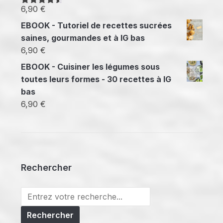
6,90
€
Note
4.50
sur 5
EBOOK - Tutoriel de recettes sucrées
saines, gourmandes et à IG bas
6,90
€
EBOOK - Cuisiner les légumes sous
toutes leurs formes - 30 recettes à IG
bas
6,90
€
Rechercher
Search
for: