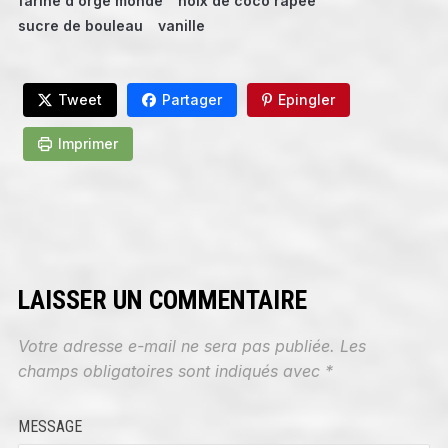
farine d'orge mondé
noix de coco râpée
sucre de bouleau
vanille
Tweet
Partager
Epingler
Imprimer
LAISSER UN COMMENTAIRE
Votre adresse e-mail ne sera pas publiée.
Les
champs obligatoires sont indiqués avec
*
MESSAGE