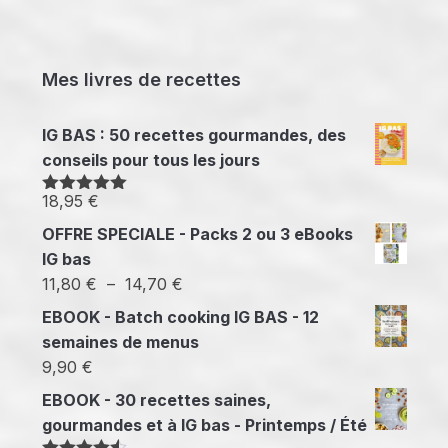
Mes livres de recettes
IG BAS : 50 recettes gourmandes, des
conseils pour tous les jours
18,95
€
Note
5.00
sur 5
OFFRE SPECIALE - Packs 2 ou 3 eBooks
IG bas
Plage
11,80
€
–
14,70
€
de
EBOOK - Batch cooking IG BAS - 12
prix :
semaines de menus
11,80 €
9,90
€
à
EBOOK - 30 recettes saines,
14,70 €
gourmandes et à IG bas - Printemps / Été