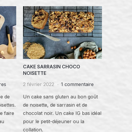
CAKE SARRASIN CHOCO
NOISETTE
res
2 février 2022
1 commentaire
se de
Un cake sans gluten au bon goût
isettes.
de noisette, de sarrasin et de
e faire
chocolat noir. Un cake IG bas idéal
au
pour le petit-déjeuner ou la
collation.