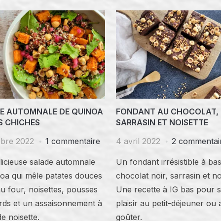
E AUTOMNALE DE QUINOA
FONDANT AU CHOCOLAT,
S CHICHES
SARRASIN ET NOISETTE
obre 2022
1 commentaire
4 avril 2022
2 commentai
licieuse salade automnale
Un fondant irrésistible à ba
noa qui mêle patates douces
chocolat noir, sarrasin et no
au four, noisettes, pousses
Une recette à IG bas pour s
ards et un assaisonnement à
plaisir au petit-déjeuner ou 
de noisette.
goûter.