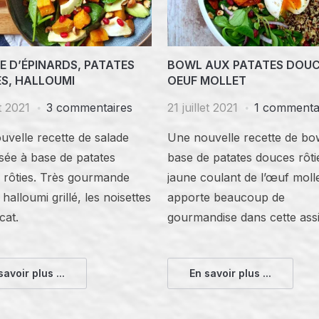
E D’ÉPINARDS, PATATES
BOWL AUX PATATES DOUC
S, HALLOUMI
OEUF MOLLET
t 2021
3 commentaires
21 juillet 2021
1 commenta
velle recette de salade
Une nouvelle recette de bo
ée à base de patates
base de patates douces rôti
 rôties. Très gourmande
jaune coulant de l’œuf moll
 halloumi grillé, les noisettes
apporte beaucoup de
cat.
gourmandise dans cette assi
savoir plus ...
En savoir plus ...