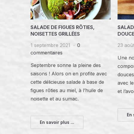
SALADE DE FIGUES RÔTIES,
SALAD
NOISETTES GRILLÉES
DOUCE
1 septembre 2021
0
23 aoû
commentaires
Une nou
Septembre sonne la pleine des
compos
saisons ! Alors on en profite avec
douces
cette délicieuse salade à base de
avec le
figues rôties au miel, à l’huile de
et l’avo
noisette et au sumac.
En 
En savoir plus ...