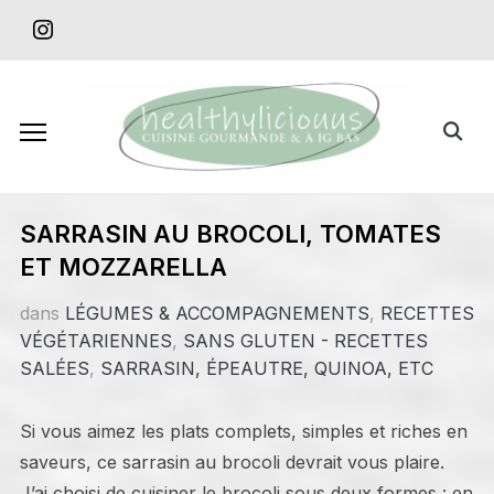
Skip
instagram
to
content
Search
for:
SARRASIN AU BROCOLI, TOMATES
ET MOZZARELLA
dans
LÉGUMES & ACCOMPAGNEMENTS
,
RECETTES
VÉGÉTARIENNES
,
SANS GLUTEN - RECETTES
SALÉES
,
SARRASIN, ÉPEAUTRE, QUINOA, ETC
Si vous aimez les plats complets, simples et riches en
saveurs, ce sarrasin au brocoli devrait vous plaire.
J’ai choisi de cuisiner le brocoli sous deux formes : en