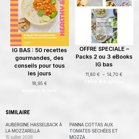
OFFRE SPECIALE –
IG BAS : 50 recettes
Packs 2 ou 3 eBooks
gourmandes, des
IG bas
conseils pour tous
les jours
Plage
11,80
€
–
14,70
€
de
Choix des options
18,95
€
prix :
Achetez le livre
11,80 €
à
14,70 €
SIMILAIRE
AUBERGINE HASSELBACK À
PANNA COTTAS AUX
LA MOZZARELLA
TOMATES SÉCHÉES ET
15 juillet 2026
MOZZA