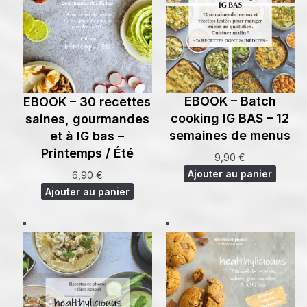
EBOOK – Batch
EBOOK – 30 recettes
cooking IG BAS – 12
saines, gourmandes
semaines de menus
et à IG bas –
Printemps / Été
9,90
€
Ajouter au panier
6,90
€
Ajouter au panier