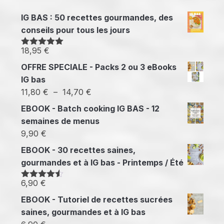
IG BAS : 50 recettes gourmandes, des
conseils pour tous les jours
18,95
€
Note
5.00
sur 5
OFFRE SPECIALE - Packs 2 ou 3 eBooks
IG bas
Plage
11,80
€
–
14,70
€
de
EBOOK - Batch cooking IG BAS - 12
prix :
semaines de menus
11,80 €
9,90
€
à
EBOOK - 30 recettes saines,
14,70 €
gourmandes et à IG bas - Printemps / Été
6,90
€
Note
4.50
sur 5
EBOOK - Tutoriel de recettes sucrées
saines, gourmandes et à IG bas