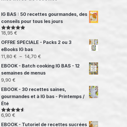
IG BAS : 50 recettes gourmandes, des
conseils pour tous les jours
18,95
€
Note
5.00
sur 5
OFFRE SPECIALE - Packs 2 ou 3
eBooks IG bas
Plage
11,80
€
–
14,70
€
de
EBOOK - Batch cooking IG BAS - 12
prix :
semaines de menus
11,80 €
9,90
€
à
EBOOK - 30 recettes saines,
14,70 €
gourmandes et à IG bas - Printemps /
Été
6,90
€
Note
4.50
sur 5
EBOOK - Tutoriel de recettes sucrées