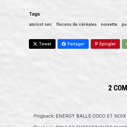
Tags
abricot sec
flocons de céréales
noisette
pu
Tweet
Partager
Epingler
2 CO
Pingback:
ENERGY BALLS COCO ET NOIX D