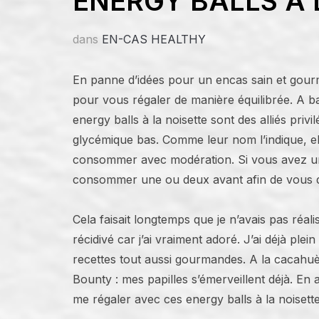
ENERGY BALLS À 
dans
EN-CAS HEALTHY
En panne d’idées pour un encas sain et gourm
pour vous régaler de manière équilibrée. A ba
energy balls à la noisette sont des alliés priv
glycémique bas. Comme leur nom l’indique, el
consommer avec modération. Si vous avez 
consommer une ou deux avant afin de vous do
Cela faisait longtemps que je n’avais pas réali
récidivé car j’ai vraiment adoré. J’ai déjà pl
recettes tout aussi gourmandes. A la cacahuè
Bounty : mes papilles s’émerveillent déjà. En 
me régaler avec ces energy balls à la noisette