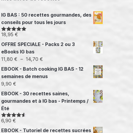
IG BAS : 50 recettes gourmandes, des
conseils pour tous les jours
18,95
€
Note
5.00
sur 5
OFFRE SPECIALE - Packs 2 ou 3
eBooks IG bas
Plage
11,80
€
–
14,70
€
de
EBOOK - Batch cooking IG BAS - 12
prix :
semaines de menus
11,80 €
9,90
€
à
EBOOK - 30 recettes saines,
14,70 €
gourmandes et à IG bas - Printemps /
Été
6,90
€
Note
4.50
sur 5
EBOOK - Tutoriel de recettes sucrées