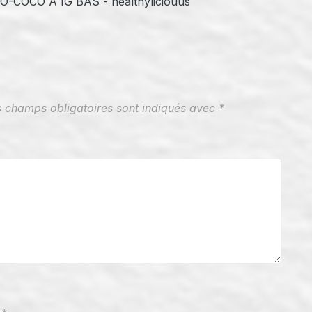
OCO À IG BAS - healthyliciouus
s champs obligatoires sont indiqués avec
*