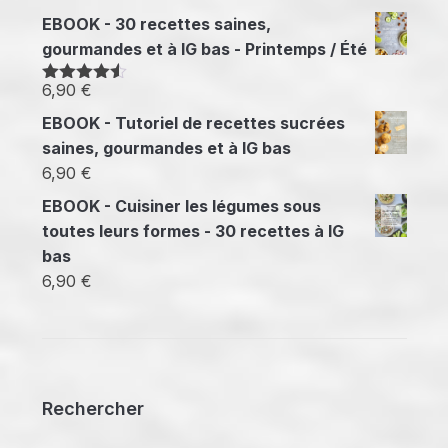
à
EBOOK - 30 recettes saines,
14,70 €
gourmandes et à IG bas - Printemps / Été
6,90
€
Note
4.50
sur 5
EBOOK - Tutoriel de recettes sucrées
saines, gourmandes et à IG bas
6,90
€
EBOOK - Cuisiner les légumes sous
toutes leurs formes - 30 recettes à IG
bas
6,90
€
Rechercher