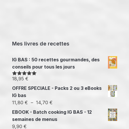
Mes livres de recettes
IG BAS : 50 recettes gourmandes, des
conseils pour tous les jours
18,95
€
Note
5.00
sur 5
OFFRE SPECIALE - Packs 2 ou 3 eBooks
IG bas
Plage
11,80
€
–
14,70
€
de
EBOOK - Batch cooking IG BAS - 12
prix :
semaines de menus
11,80 €
9,90
€