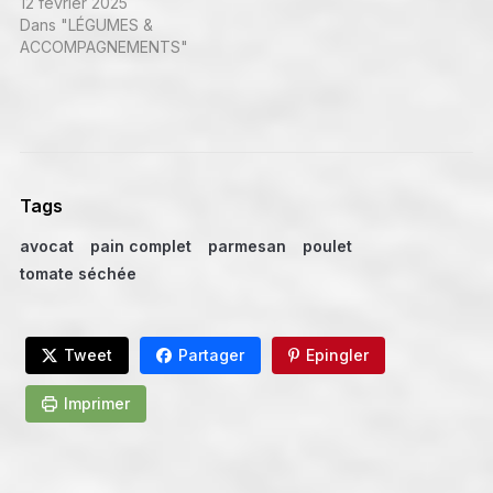
12 février 2025
Dans "LÉGUMES &
ACCOMPAGNEMENTS"
Tags
avocat
pain complet
parmesan
poulet
tomate séchée
Tweet
Partager
Epingler
Imprimer