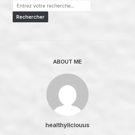
Search
for:
ABOUT ME
healthyliciouus