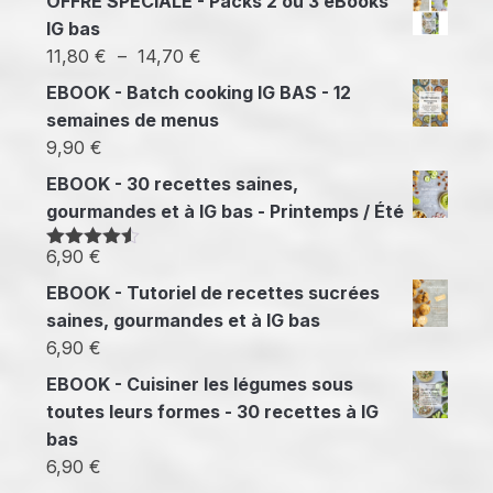
OFFRE SPECIALE - Packs 2 ou 3 eBooks
IG bas
Plage
11,80
€
–
14,70
€
de
EBOOK - Batch cooking IG BAS - 12
prix :
semaines de menus
11,80 €
9,90
€
à
EBOOK - 30 recettes saines,
14,70 €
gourmandes et à IG bas - Printemps / Été
6,90
€
Note
4.50
sur 5
EBOOK - Tutoriel de recettes sucrées
saines, gourmandes et à IG bas
6,90
€
EBOOK - Cuisiner les légumes sous
toutes leurs formes - 30 recettes à IG
bas
6,90
€