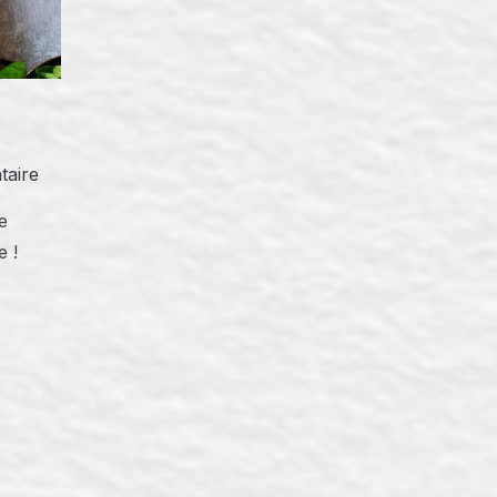
taire
e
e !