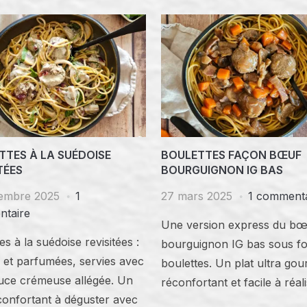
TTES À LA SUÉDOISE
BOULETTES FAÇON BŒUF
TÉES
BOURGUIGNON IG BAS
embre 2025
1
27 mars 2025
1 commenta
taire
Une version express du b
es à la suédoise revisitées :
bourguignon IG bas sous f
 et parfumées, servies avec
boulettes. Un plat ultra go
uce crémeuse allégée. Un
réconfortant et facile à réali
confortant à déguster avec