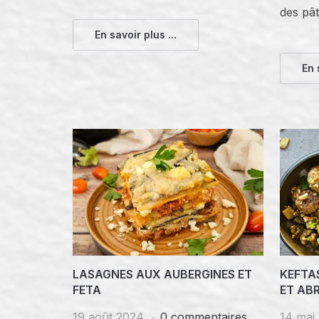
des pât
En savoir plus ...
En 
LASAGNES AUX AUBERGINES ET
KEFTA
FETA
ET AB
19 août 2024
0 commentaires
14 mai