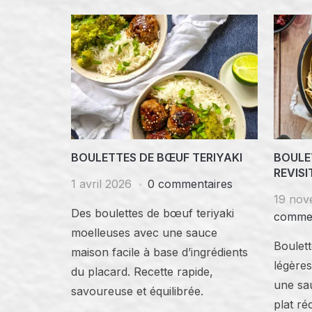
BOULETTES DE BŒUF TERIYAKI
BOULE
REVISI
1 avril 2026
0 commentaires
19 nov
Des boulettes de bœuf teriyaki
commen
moelleuses avec une sauce
Boulett
maison facile à base d’ingrédients
légères
du placard. Recette rapide,
une sa
savoureuse et équilibrée.
plat ré