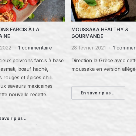
ONS FARCIS À LA
MOUSSAKA HEALTHY &
AINE
GOURMANDE
 2022
1 commentaire
28 février 2021
1 commen
cieux poivrons farcis à base
Direction la Grèce avec cett
 basmati, bœuf haché,
moussaka en version allégé
s rouges et épices chili.
aux saveurs mexicaines
En savoir plus ...
tte nouvelle recette.
savoir plus ...