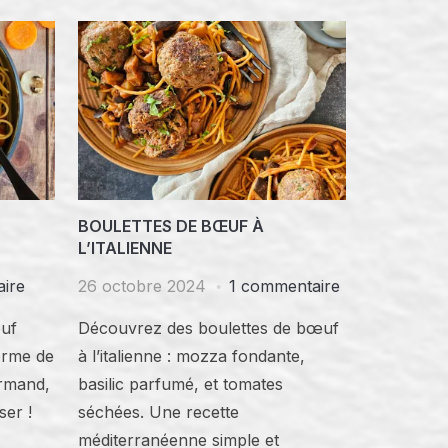
BOULETTES DE BŒUF À
L’ITALIENNE
ire
26 octobre 2024
1 commentaire
œuf
Découvrez des boulettes de bœuf
orme de
à l’italienne : mozza fondante,
urmand,
basilic parfumé, et tomates
ser !
séchées. Une recette
méditerranéenne simple et