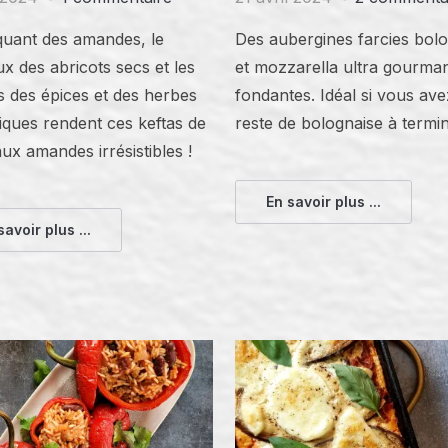
quant des amandes, le
Des aubergines farcies bol
x des abricots secs et les
et mozzarella ultra gourma
 des épices et des herbes
fondantes. Idéal si vous av
iques rendent ces keftas de
reste de bolognaise à termin
x amandes irrésistibles !
En savoir plus ...
savoir plus ...