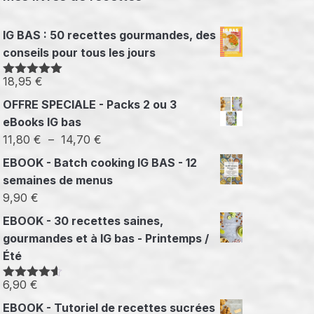
IG BAS : 50 recettes gourmandes, des
conseils pour tous les jours
18,95
€
Note
5.00
sur 5
OFFRE SPECIALE - Packs 2 ou 3
eBooks IG bas
Plage
11,80
€
–
14,70
€
de
EBOOK - Batch cooking IG BAS - 12
prix :
semaines de menus
11,80 €
9,90
€
à
EBOOK - 30 recettes saines,
14,70 €
gourmandes et à IG bas - Printemps /
Été
6,90
€
Note
4.50
sur 5
EBOOK - Tutoriel de recettes sucrées