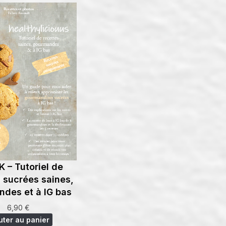
 – Tutoriel de
 sucrées saines,
des et à IG bas
6,90
€
uter au panier