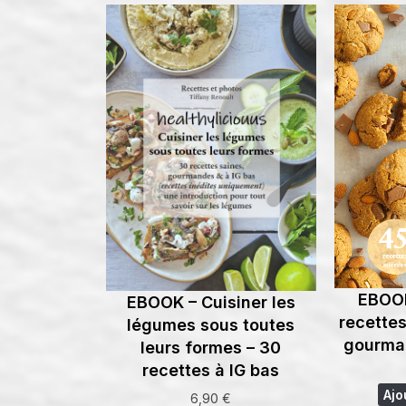
EBOOK
EBOOK – Cuisiner les
recettes
légumes sous toutes
gourman
leurs formes – 30
recettes à IG bas
Ajo
6,90
€