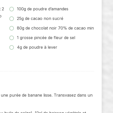
t 2
100g de poudre d’amandes
o
25g de cacao non sucré
80g de chocolat noir 70% de cacao min
1 grosse pincée de fleur de sel
4g de poudre à lever
 une purée de banane lisse. Transvasez dans un
ou huile de colza), 12cl de boisson végétale et