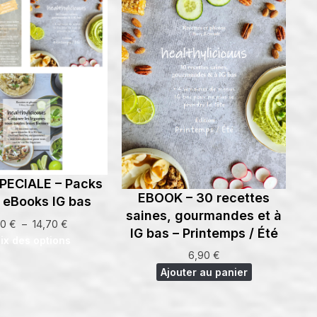
PECIALE – Packs
EBOOK – 30 recettes
 eBooks IG bas
saines, gourmandes et à
Plage
80
€
–
14,70
€
IG bas – Printemps / Été
de
ix des options
6,90
€
prix :
11,80 €
Ajouter au panier
à
14,70 €