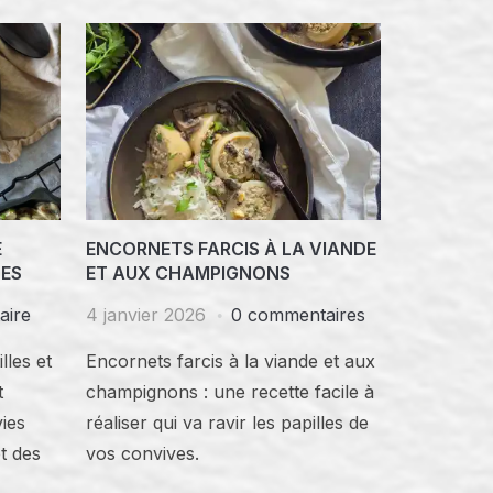
E
ENCORNETS FARCIS À LA VIANDE
LES
ET AUX CHAMPIGNONS
aire
4 janvier 2026
0 commentaires
lles et
Encornets farcis à la viande et aux
t
champignons : une recette facile à
ies
réaliser qui va ravir les papilles de
t des
vos convives.