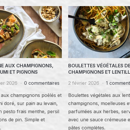
NE AUX CHAMPIGNONS,
BOULETTES VÉGÉTALES D
UMI ET PIGNONS
CHAMPIGNONS ET LENTIL
ier 2026
0 commentaires
2 février 2026
1 comment
e aux champignons poêlés et
Boulettes végétales aux lenti
i doré, sur pain au levain,
champignons, moelleuses e
 pesto frais menthe, persil
parfumées aux herbes, serv
ons de pin. Simple et
avec une sauce crémeuse e
.
pâtes complètes.