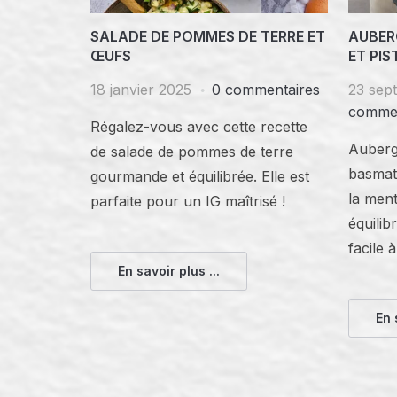
SALADE DE POMMES DE TERRE ET
AUBER
ŒUFS
ET PI
18 janvier 2025
0 commentaires
23 sep
commen
Régalez-vous avec cette recette
Aubergi
de salade de pommes de terre
basmati
gourmande et équilibrée. Elle est
la ment
parfaite pour un IG maîtrisé !
équilib
facile 
En savoir plus ...
En 