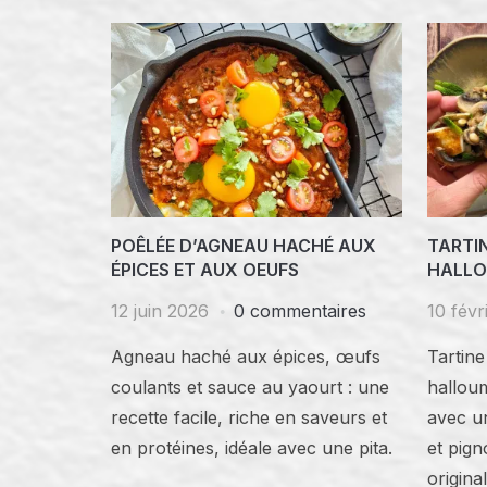
POÊLÉE D’AGNEAU HACHÉ AUX
TARTI
ÉPICES ET AUX OEUFS
HALLO
12 juin 2026
0 commentaires
10 févr
Agneau haché aux épices, œufs
Tartin
coulants et sauce au yaourt : une
halloum
recette facile, riche en saveurs et
avec un
en protéines, idéale avec une pita.
et pign
original