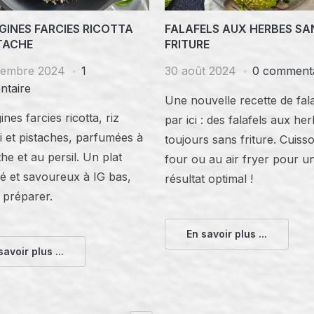
GINES FARCIES RICOTTA
FALAFELS AUX HERBES SA
STACHE
FRITURE
tembre 2024
1
30 août 2024
0 commenta
taire
Une nouvelle recette de fala
nes farcies ricotta, riz
par ici : des falafels aux he
 et pistaches, parfumées à
toujours sans friture. Cuiss
he et au persil. Un plat
four ou au air fryer pour u
ré et savoureux à IG bas,
résultat optimal !
à préparer.
En savoir plus ...
savoir plus ...