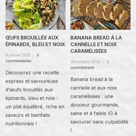
ŒUFS BROUILLÉS AUX
BANANA BREAD À LA
ÉPINARDS, BLEU ET NOIX
CANNELLE ET NOIX
CARAMÉLISÉES
8 janvier 2025
0
commentaires
30 octobre 2024
1
commentaire
Découvrez une recette
Banana bread à la
express et savoureuse
cannelle et aux noix
d’œufs brouillés aux
caramélisées : une
épinards, bleu et noix :
douceur gourmande,
un plat équilibré, riche en
saine et à faible IG à
saveurs et bienfaits
savourer sans culpabilité
nutritionnels !
!