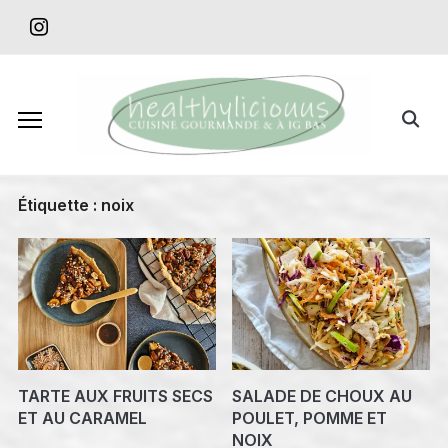
Skip
instagram
to
content
Search
for:
Étiquette :
noix
TARTE AUX FRUITS SECS
SALADE DE CHOUX AU
ET AU CARAMEL
POULET, POMME ET
NOIX