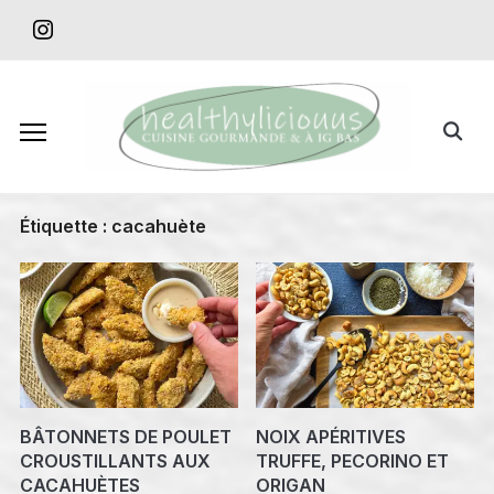
Skip
instagram
to
content
Search
for:
Étiquette :
cacahuète
BÂTONNETS DE POULET
NOIX APÉRITIVES
CROUSTILLANTS AUX
TRUFFE, PECORINO ET
CACAHUÈTES
ORIGAN