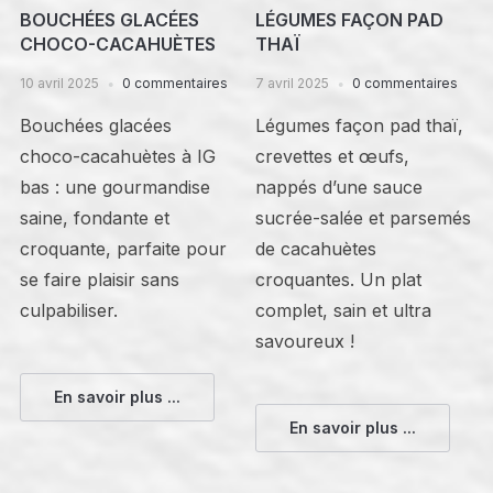
BOUCHÉES GLACÉES
LÉGUMES FAÇON PAD
CHOCO-CACAHUÈTES
THAÏ
10 avril 2025
0 commentaires
7 avril 2025
0 commentaires
Bouchées glacées
Légumes façon pad thaï,
choco-cacahuètes à IG
crevettes et œufs,
bas : une gourmandise
nappés d’une sauce
saine, fondante et
sucrée-salée et parsemés
croquante, parfaite pour
de cacahuètes
se faire plaisir sans
croquantes. Un plat
culpabiliser.
complet, sain et ultra
savoureux !
En savoir plus ...
En savoir plus ...