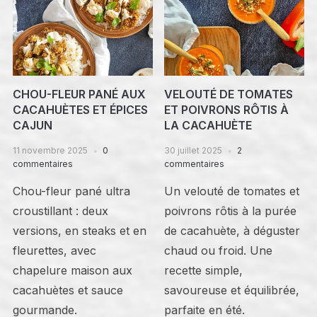
CHOU-FLEUR PANÉ AUX
VELOUTÉ DE TOMATES
CACAHUÈTES ET ÉPICES
ET POIVRONS RÔTIS À
CAJUN
LA CACAHUÈTE
11 novembre 2025
0
30 juillet 2025
2
commentaires
commentaires
Chou-fleur pané ultra
Un velouté de tomates et
croustillant : deux
poivrons rôtis à la purée
versions, en steaks et en
de cacahuète, à déguster
fleurettes, avec
chaud ou froid. Une
chapelure maison aux
recette simple,
cacahuètes et sauce
savoureuse et équilibrée,
gourmande.
parfaite en été.