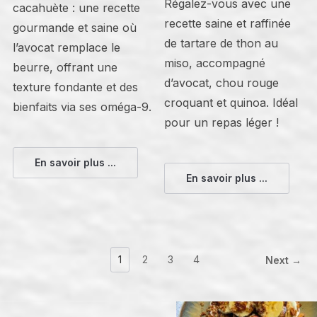
Régalez-vous avec une
cacahuète : une recette
recette saine et raffinée
gourmande et saine où
de tartare de thon au
l’avocat remplace le
miso, accompagné
beurre, offrant une
d’avocat, chou rouge
texture fondante et des
croquant et quinoa. Idéal
bienfaits via ses oméga-9.
pour un repas léger !
En savoir plus ...
En savoir plus ...
1
2
3
4
Next →