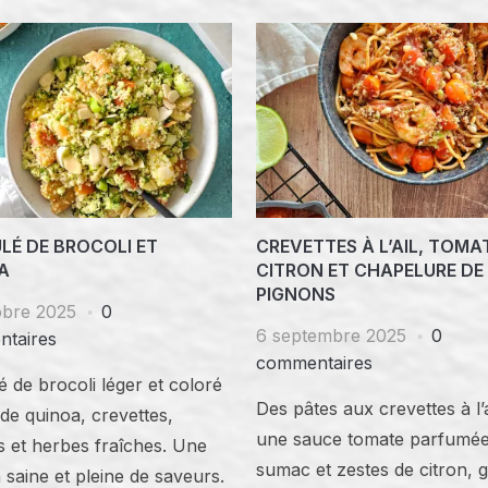
LÉ DE BROCOLI ET
CREVETTES À L’AIL, TOMA
A
CITRON ET CHAPELURE DE
PIGNONS
obre 2025
0
6 septembre 2025
0
taires
commentaires
 de brocoli léger et coloré
Des pâtes aux crevettes à l’
de quinoa, crevettes,
une sauce tomate parfumé
s et herbes fraîches. Une
sumac et zestes de citron, 
 saine et pleine de saveurs.