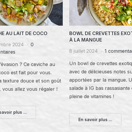
HE AU LAIT DE COCO
BOWL DE CREVETTES EXO
À LA MANGUE
mbre 2024
0
8 juillet 2024
1 commenta
taires
Un bowl de crevettes exoti
’évasion ? Ce ceviche au
avec de délicieuses notes s
 coco est fait pour vous.
apportées par la mangue. 
a texture douce et son goût
salade à IG bas rassasiante 
, vous allez vous régaler !
pleine de vitamines !
savoir plus ...
En savoir plus ...