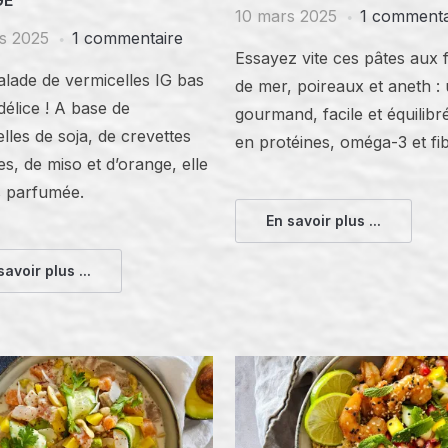
GE
10 mars 2025
1 commenta
s 2025
1 commentaire
Essayez vite ces pâtes aux f
alade de vermicelles IG bas
de mer, poireaux et aneth : 
délice ! A base de
gourmand, facile et équilibr
lles de soja, de crevettes
en protéines, oméga-3 et fib
s, de miso et d’orange, elle
s parfumée.
En savoir plus ...
savoir plus ...