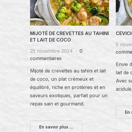
MIJOTÉ DE CREVETTES AU TAHINI
CEVIC
ET LAIT DE COCO
5 nove
25 novembre 2024
0
commen
commentaires
Envie d
Mijoté de crevettes au tahini et lait
lait de
de coco, un plat crémeux et
Avec s
équilibré, riche en protéines et en
acidulé
saveurs exotiques, parfait pour un
repas sain et gourmand.
En 
En savoir plus ...