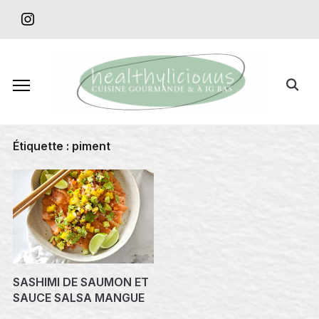
Skip
instagram
to
content
Search
for:
Étiquette :
piment
SASHIMI DE SAUMON ET
SAUCE SALSA MANGUE