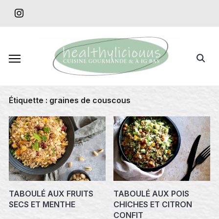
Skip
instagram
to
content
Search
for:
Étiquette :
graines de couscous
TABOULÉ AUX FRUITS
TABOULÉ AUX POIS
SECS ET MENTHE
CHICHES ET CITRON
CONFIT