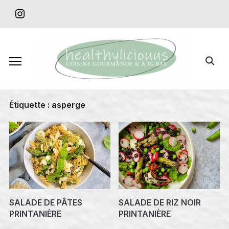
Skip
instagram
to
content
Search
for:
Étiquette :
asperge
SALADE DE PÂTES
SALADE DE RIZ NOIR
PRINTANIÈRE
PRINTANIÈRE