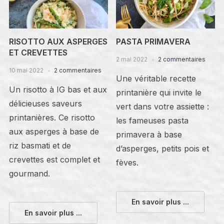
RISOTTO AUX ASPERGES
PASTA PRIMAVERA
ET CREVETTES
2 mai 2022
2 commentaires
10 mai 2022
2 commentaires
Une véritable recette
Un risotto à IG bas et aux
printanière qui invite le
délicieuses saveurs
vert dans votre assiette :
printanières. Ce risotto
les fameuses pasta
aux asperges à base de
primavera à base
riz basmati et de
d’asperges, petits pois et
crevettes est complet et
fèves.
gourmand.
En savoir plus ...
En savoir plus ...