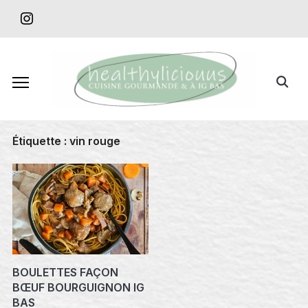
Skip
instagram
to
content
Search
for:
Étiquette :
vin rouge
BOULETTES FAÇON
BŒUF BOURGUIGNON IG
BAS