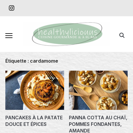
Skip
instagram
to
content
Search
for:
Étiquette :
cardamome
PANCAKES À LA PATATE
PANNA COTTA AU CHAÏ,
DOUCE ET ÉPICES
POMMES FONDANTES,
AMANDE